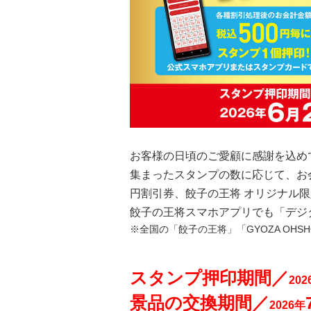
お客様の日頃のご愛顧に感謝を込め
集まったスタンプの数に応じて、お会
円割引券、餃子の王将 オリジナル
餃子の王将スマホアプリでも「デジ
※全国の「餃子の王将」「GYOZA
OHSH
スタンプ押印期間／
202
景品の交換期間／
2026年