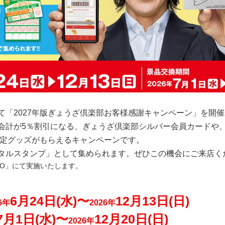
て「2027年版ぎょうざ倶楽部お客様感謝キャンペーン」を開
計が5％割引になる、ぎょうざ倶楽部シルバー会員カードや、次
限定グッズがもらえるキャンペーンです。
タルスタンプ」として集められます。ぜひこの機会にご来店く
O
」にて実施いたします。
6月24日(水)〜
12月13日(日)
6年
2026年
7月1日(水)〜
12月20日(日)
2026年